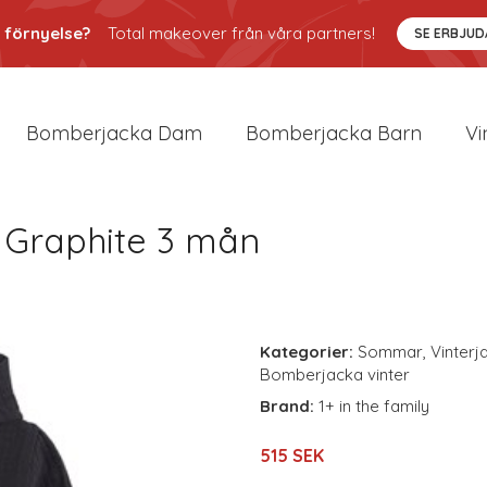
 förnyelse?
Total makeover från våra partners!
SE ERBJU
Bomberjacka Dam
Bomberjacka Barn
Vi
a Graphite 3 mån
Kategorier:
Sommar
,
Vinterj
Bomberjacka vinter
Brand:
1+ in the family
515 SEK