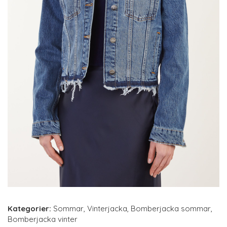
Kategorier:
Sommar
,
Vinterjacka
,
Bomberjacka sommar
,
Bomberjacka vinter