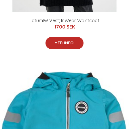
TatumIW Vest; InWear Waistcoat
1700 SEK
MER INFO!