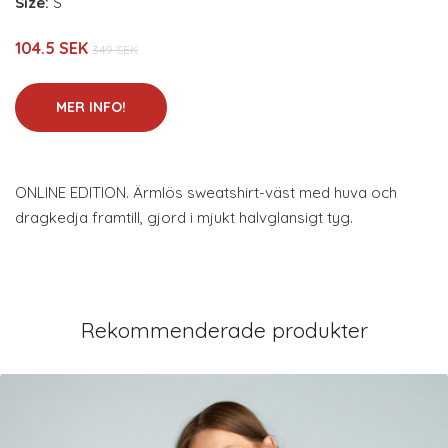
Size:
S
104.5 SEK
349 SEK
MER INFO!
ONLINE EDITION. Ärmlös sweatshirt-väst med huva och
dragkedja framtill, gjord i mjukt halvglansigt tyg.
Rekommenderade produkter