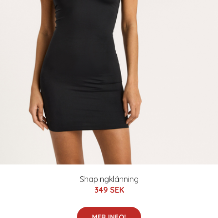
Shapingklänning
349 SEK
MER INFO!