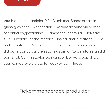
MER INFO!
Vita Iridescent sandaler från Billieblush. Sandalerna har en
glansig ovandel i konstläder. – Kardborreband vid vristen
för enkel av/påtagning.– Dämpande innersula.– Halksäker
sula.– Överdel: andra material– Insida: andra material– Sula:
andra material.– Vänligen notera att när du köper skor till
ditt barn, bör du välja en storlek som är 1,5 cm större än ditt
barns fot. Gummistövlar och kängor bör vara upp till 2 cm
större, med extra plats för sockor och inlägg.
Rekommenderade produkter