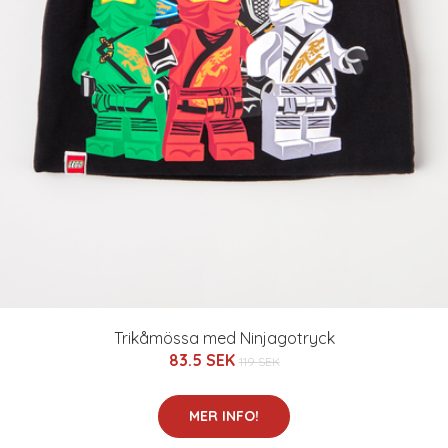
Trikåmössa med Ninjagotryck
83.5 SEK
119 SEK
MER INFO!