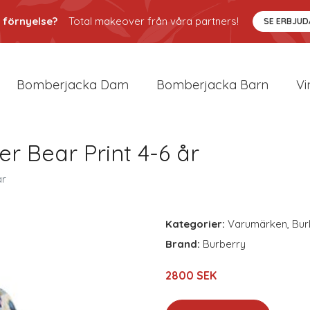
 förnyelse?
Total makeover från våra partners!
SE ERBJU
Bomberjacka Dam
Bomberjacka Barn
Vi
er Bear Print 4-6 år
år
Kategorier:
Varumärken
,
Bur
Brand:
Burberry
2800 SEK