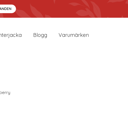
DANDEN
nterjacka
Blogg
Varumärken
berry