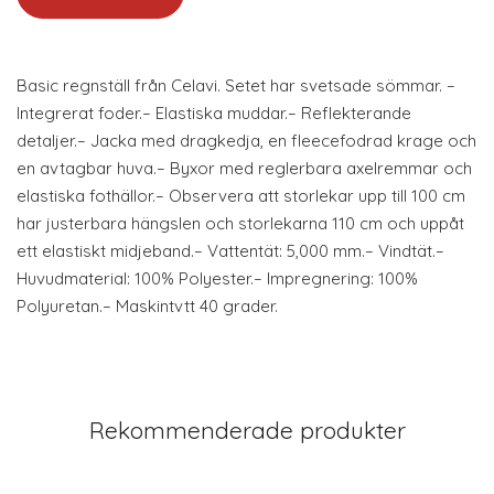
Basic regnställ från Celavi. Setet har svetsade sömmar. –
Integrerat foder.– Elastiska muddar.– Reflekterande
detaljer.– Jacka med dragkedja, en fleecefodrad krage och
en avtagbar huva.– Byxor med reglerbara axelremmar och
elastiska fothällor.– Observera att storlekar upp till 100 cm
har justerbara hängslen och storlekarna 110 cm och uppåt
ett elastiskt midjeband.– Vattentät: 5,000 mm.– Vindtät.–
Huvudmaterial: 100% Polyester.– Impregnering: 100%
Polyuretan.– Maskintvtt 40 grader.
Rekommenderade produkter