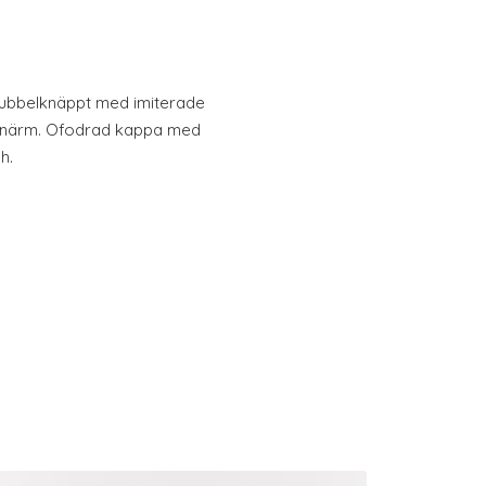
 Dubbelknäppt med imiterade
anärm. Ofodrad kappa med
h.