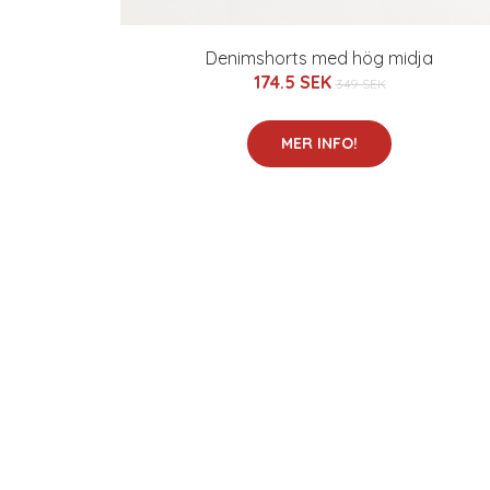
Denimshorts med hög midja
174.5 SEK
349 SEK
MER INFO!