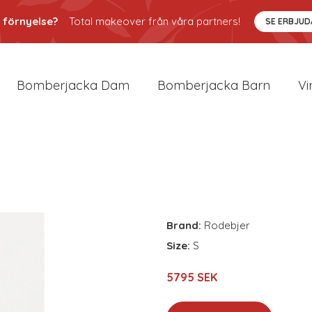
 förnyelse?
Total makeover från våra partners!
SE ERBJU
Bomberjacka Dam
Bomberjacka Barn
Vi
Brand:
Rodebjer
Size:
S
5795 SEK