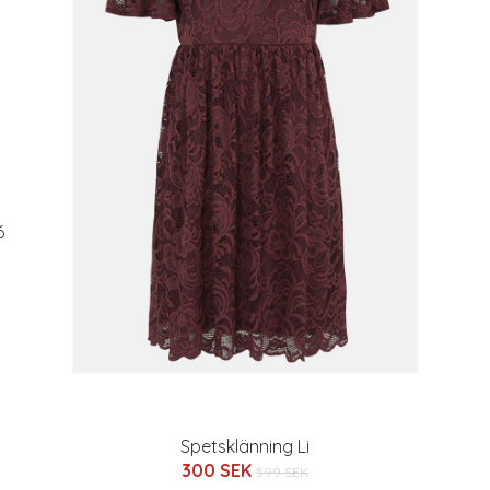
6
Spetsklänning Li
300 SEK
599 SEK