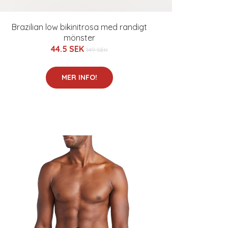
Brazilian low bikinitrosa med randigt
mönster
44.5 SEK
149 SEK
MER INFO!