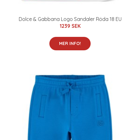
Dolce & Gabbana Logo Sandaler Röda 18 EU
1239 SEK
MER INFO!