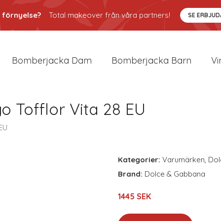
 förnyelse?
Total makeover från våra partners!
SE ERBJU
Bomberjacka Dam
Bomberjacka Barn
Vi
 Tofflor Vita 28 EU
 EU
Kategorier:
Varumärken
,
Dol
Brand:
Dolce & Gabbana
1445 SEK