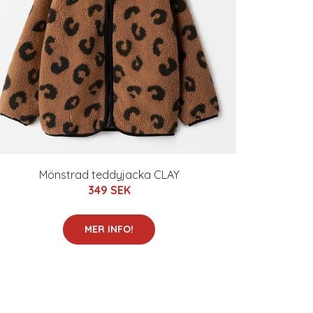
Mönstrad teddyjacka CLAY
349 SEK
MER INFO!