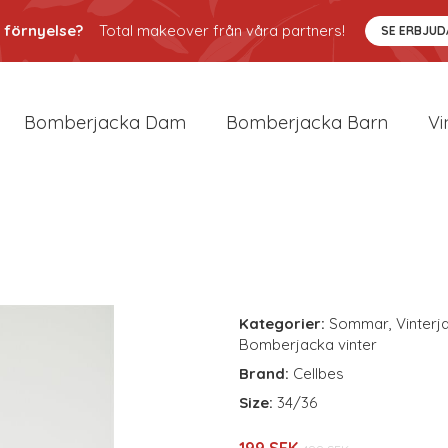
 förnyelse?
Total makeover från våra partners!
SE ERBJU
Bomberjacka Dam
Bomberjacka Barn
Vi
Kategorier:
Sommar
,
Vinterj
Bomberjacka vinter
Brand:
Cellbes
Size:
34/36