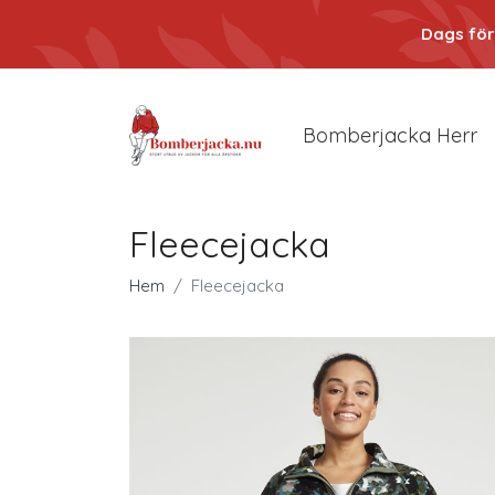
Dags för
Bomberjacka Herr
Fleecejacka
Hem
Fleecejacka