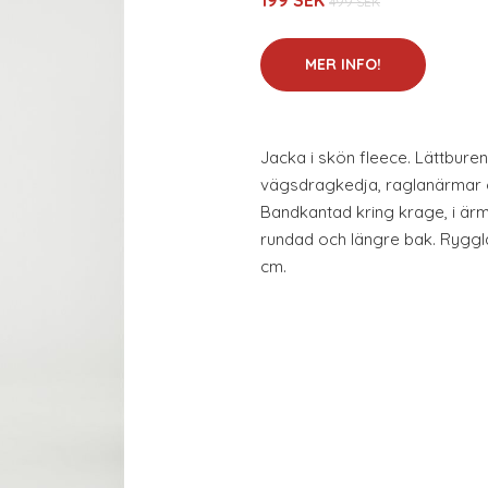
199 SEK
499 SEK
MER INFO!
Jacka i skön fleece. Lättbure
vägsdragkedja, raglanärmar o
Bandkantad kring krage, i är
rundad och längre bak. Ryggl
cm.