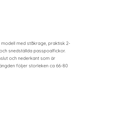
n modell med ståkrage, praktisk 2-
ch snedställda passpoalfickor.
mslut och nederkant som är
ängden följer storleken ca 66-80