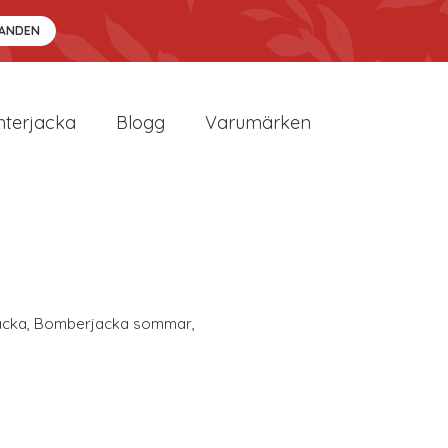
DANDEN
nterjacka
Blogg
Varumärken
acka
,
Bomberjacka sommar
,