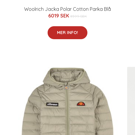
Woolrich Jacka Polar Cotton Parka Blå
6019 SEK
8599 SEK
MER INFO!