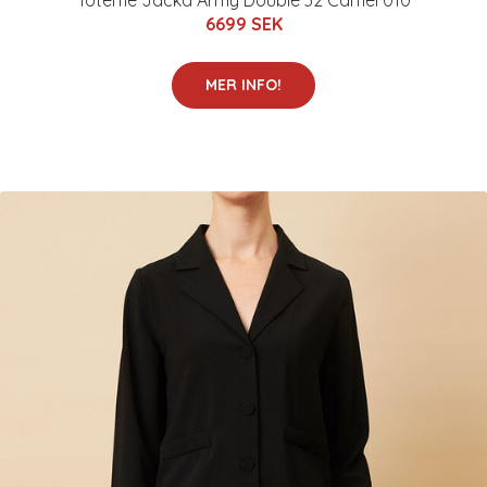
Totême Jacka Army Doublé 32 Camel 010
6699 SEK
MER INFO!