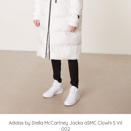
Adidas by Stella McCartney Jacka aSMC Clowhi S Vit
002