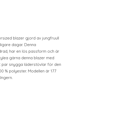
sized blazer gjord av jungfruull
yligare dagar. Denna
drad, har en lös passform och är
Stylea gärna denna blazer med
 par snygga läderstövlar för den
00 % polyester. Modellen är 177
Ungern.