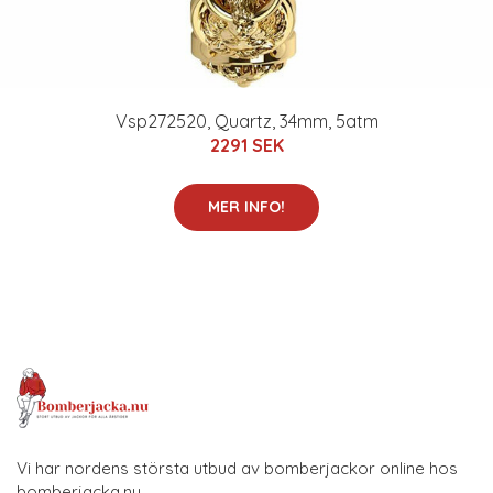
Vsp272520, Quartz, 34mm, 5atm
2291 SEK
MER INFO!
Vi har nordens största utbud av bomberjackor online hos
bomberjacka.nu.