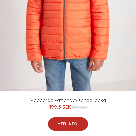
Vadderad vattenavvisande jacka
199.5 SEK
399 SEK
MER INFO!