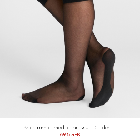
Knästrumpa med bomullssula, 20 denier
69.5 SEK