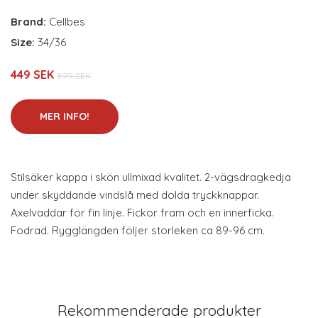
Brand:
Cellbes
Size:
34/36
449 SEK
899 SEK
MER INFO!
Stilsäker kappa i skön ullmixad kvalitet. 2-vägsdragkedja
under skyddande vindslå med dolda tryckknappar.
Axelvaddar för fin linje. Fickor fram och en innerficka.
Fodrad. Rygglängden följer storleken ca 89-96 cm.
Rekommenderade produkter