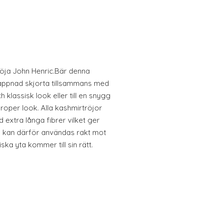
röja John Henric.Bär denna
lappnad skjorta tillsammans med
h klassisk look eller till en snygg
proper look. Alla kashmirtröjor
d extra långa fibrer vilket ger
 kan därför användas rakt mot
ka yta kommer till sin rätt.