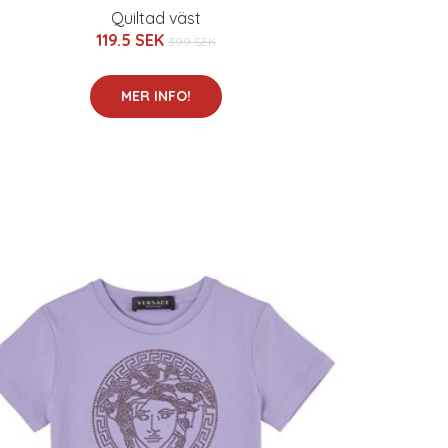
Quiltad väst
119.5 SEK
399 SEK
MER INFO!