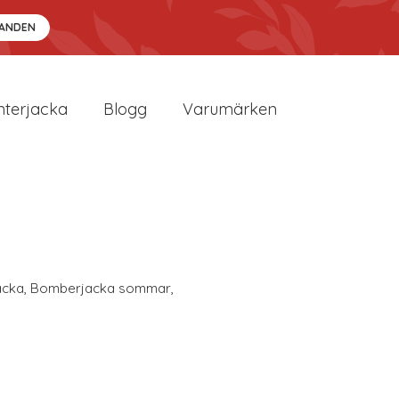
DANDEN
nterjacka
Blogg
Varumärken
acka
,
Bomberjacka sommar
,