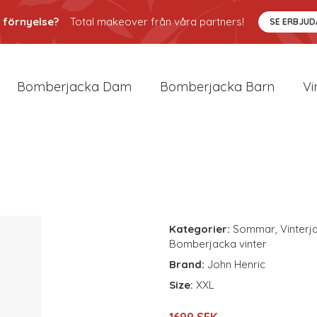
 förnyelse?
Total makeover från våra partners!
SE ERBJU
Bomberjacka Dam
Bomberjacka Barn
Vi
Kategorier:
Sommar
,
Vinterj
Bomberjacka vinter
Brand:
John Henric
Size:
XXL