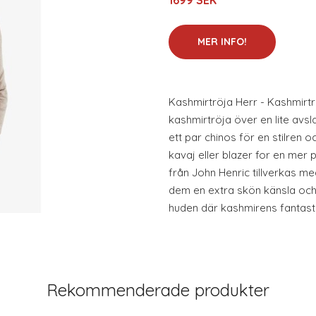
1699 SEK
MER INFO!
Kashmirtröja Herr - Kashmirt
kashmirtröja över en lite avs
ett par chinos för en stilren oc
kavaj eller blazer for en mer 
från John Henric tillverkas me
dem en extra skön känsla och
huden där kashmirens fantastis
Rekommenderade produkter