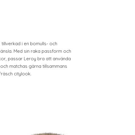
illverkad i en bomulls- och
r känsla. Med sin raka passform och
kor, passar Leroy bra att använda
 och matchas gärna tillsammans
räsch citylook.