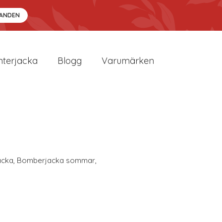
DANDEN
nterjacka
Blogg
Varumärken
acka
,
Bomberjacka sommar
,