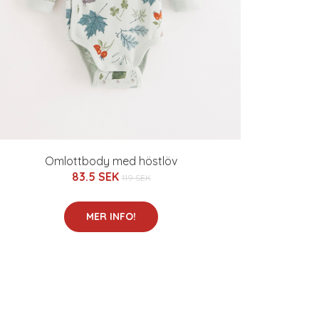
Omlottbody med höstlöv
83.5 SEK
119 SEK
MER INFO!