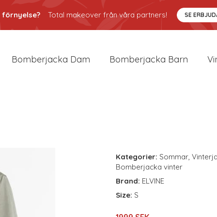
 förnyelse?
Total makeover från våra partners!
SE ERBJU
Bomberjacka Dam
Bomberjacka Barn
Vi
Kategorier:
Sommar
,
Vinterj
Bomberjacka vinter
Brand:
ELVINE
Size:
S