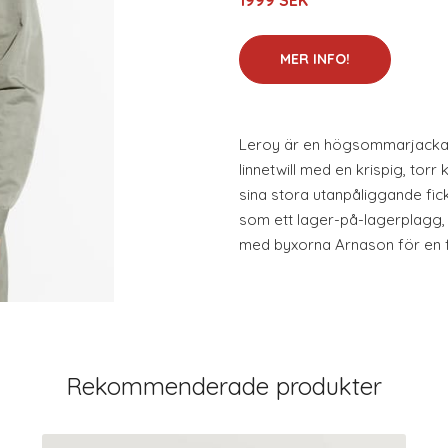
1999 SEK
MER INFO!
Leroy är en högsommarjacka t
linnetwill med en krispig, tor
sina stora utanpåliggande fic
som ett lager-på-lagerplagg,
med byxorna Arnason för en f
Rekommenderade produkter