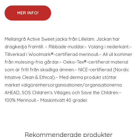
MER INFO!
Mellangrå Active Sweet jacka från Lillelam. Jackan har
dragkedja framtill. – Ribbade muddar.– Volang i nederkant.–
Tillverkad i Woolmark®-certifierad merinoull.– All ull kommer
från mulesing-fria gårdar.– Oeko-Tex®-certifierat material
som är fritt från skadliga ämnen.– NICE-certifierad (Nordic
Intiative Clean & Ethical).– Med denna produkt stöttar
märket välgörenhersorganisationen/organisationerna
AHEAD, SOS Children’s Villages och Save the Children.–
100% Merinoull.– Maskintvätt 40 grader.
Rekommenderade produkter