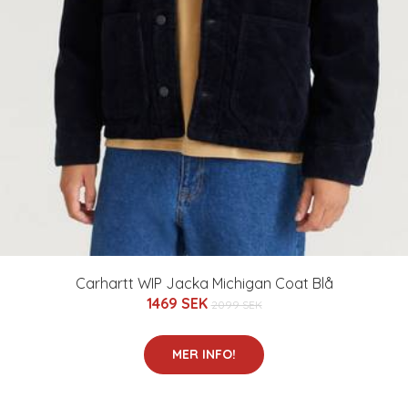
Carhartt WIP Jacka Michigan Coat Blå
1469 SEK
2099 SEK
MER INFO!