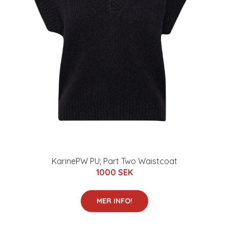
KarinePW PU; Part Two Waistcoat
1000 SEK
MER INFO!