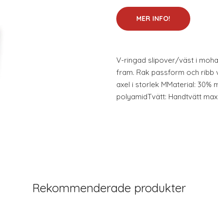
MER INFO!
V-ringad slipover/väst i moha
fram. Rak passform och ribb 
axel i storlek MMaterial: 30% m
polyamidTvätt: Handtvätt max
Rekommenderade produkter