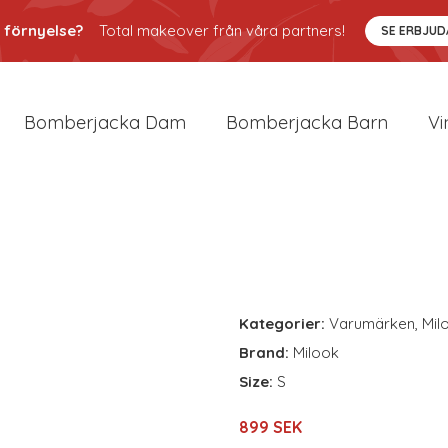
 förnyelse?
Total makeover från våra partners!
SE ERBJU
Bomberjacka Dam
Bomberjacka Barn
Vi
Kategorier:
Varumärken
,
Mil
Brand:
Milook
Size:
S
899 SEK