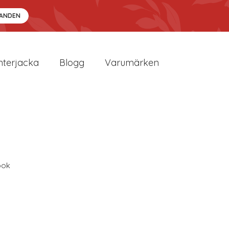
DANDEN
nterjacka
Blogg
Varumärken
ook