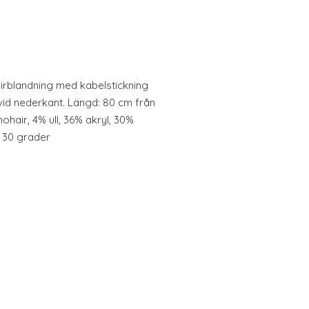
irblandning med kabelstickning
vid nederkant. Längd: 80 cm från
ohair, 4% ull, 36% akryl, 30%
 30 grader