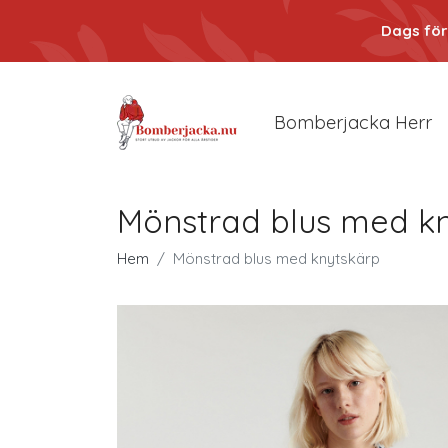
Dags för
Bomberjacka Herr
Mönstrad blus med k
Hem
Mönstrad blus med knytskärp