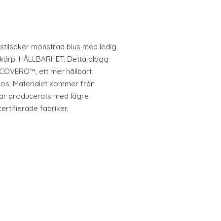
tilsäker mönstrad blus med ledig
skärp. HÅLLBARHET. Detta plagg
ECOVERO™, ett mer hållbart
iskos. Materialet kommer från
har producerats med lägre
ertifierade fabriker.