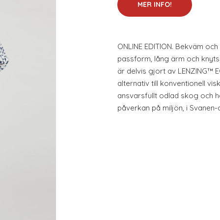
MER INFO!
ONLINE EDITION. Bekväm och s
passform, lång ärm och knyt
är delvis gjort av LENZING™ 
alternativ till konventionell v
ansvarsfullt odlad skog och 
påverkan på miljön, i Svanen-c