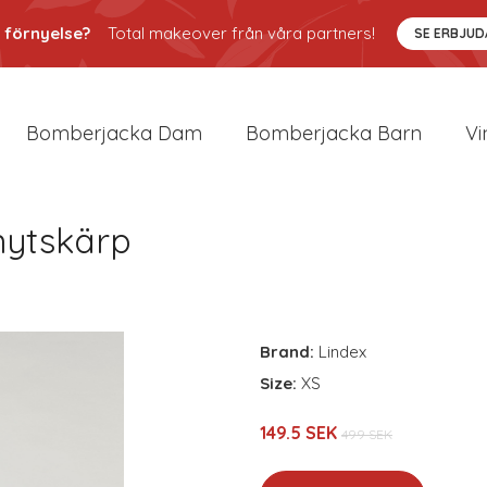
 förnyelse?
Total makeover från våra partners!
SE ERBJU
Bomberjacka Dam
Bomberjacka Barn
Vi
nytskärp
Brand:
Lindex
Size:
XS
149.5 SEK
499 SEK