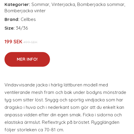
Kategorier:
Sommar
,
Vinterjacka
,
Bomberjacka sommar
,
Bomberjacka vinter
Brand:
Cellbes
Size:
34/36
199 SEK
499 SEK
MER INFO!
Vindavvisande jacka i härlig lättburen modell med
ventilerande mesh fram och bak under bodyns mönstrade
tyg som sitter löst. Snygg och sportig vindjacka som har
dragsko i huva och i nederkant som gör att du enkelt kan
anpassa vidden efter din egen smak. Ficka i sidorna och
elastiska ärmslut. Reflextryck på bröstet. Rygglängden
följer storleken ca 70-81 cm.