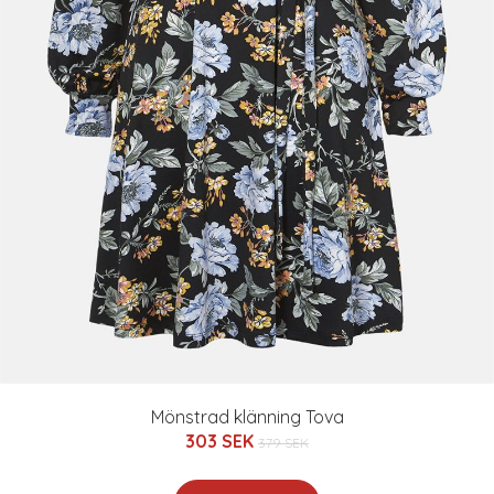
Mönstrad klänning Tova
303 SEK
379 SEK