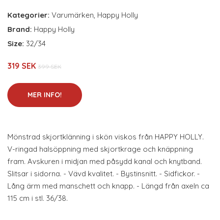
Kategorier:
Varumärken
,
Happy Holly
Brand:
Happy Holly
Size:
32/34
319 SEK
399 SEK
MER INFO!
Mönstrad skjortklänning i skön viskos från HAPPY HOLLY.
V-ringad halsöppning med skjortkrage och knäppning
fram. Avskuren i midjan med påsydd kanal och knytband.
Slitsar i sidorna. - Vävd kvalitet. - Bystinsnitt. - Sidfickor. -
Lång ärm med manschett och knapp. - Längd från axeln ca
115 cm i stl. 36/38.