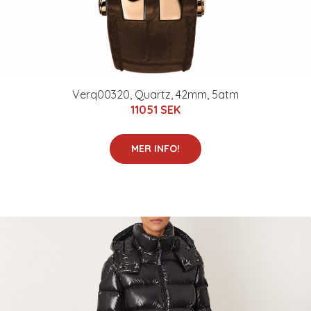
Verq00320, Quartz, 42mm, 5atm
11051 SEK
MER INFO!