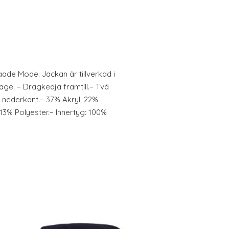
ade Mode. Jackan är tillverkad i
age. – Dragkedja framtill.– Två
h nederkant.– 37% Akryl, 22%
 13% Polyester.– Innertyg: 100%