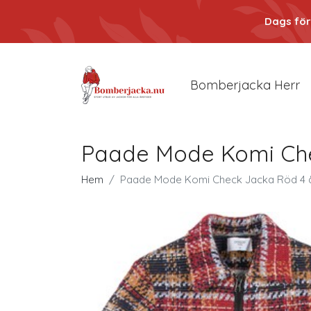
Dags för
Bomberjacka Herr
Paade Mode Komi Che
Hem
Paade Mode Komi Check Jacka Röd 4 