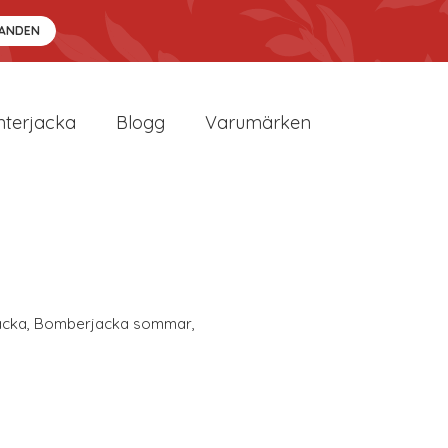
DANDEN
nterjacka
Blogg
Varumärken
acka
,
Bomberjacka sommar
,