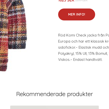
1623 SEK
2319 SEK
MER INFO!
Röd Komi Check jacka från Pa
Europa och har ett klassisk kr
sidofickor.– Elastisk mudd oc
Polyakryl, 15% Ull, 13% Bomull,
Viskos.– Endast handtvätt.
Rekommenderade produkter