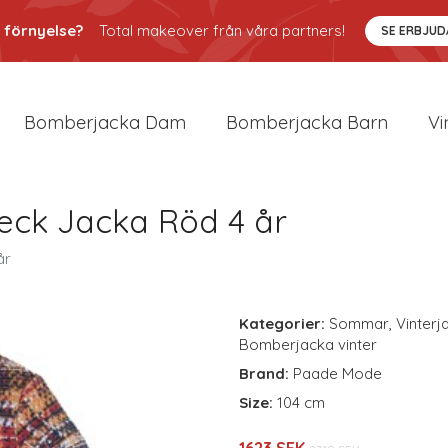
 förnyelse?
Total makeover från våra partners!
SE ERBJU
Bomberjacka Dam
Bomberjacka Barn
Vi
ck Jacka Röd 4 år
år
Kategorier:
Sommar
,
Vinterj
Bomberjacka vinter
Brand:
Paade Mode
Size:
104 cm