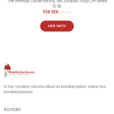
The Animals Observatory Tao Stickad Tröja Off white
10 år
358 SEK
895 SEK
MER INFO!
Vi har nordens största utbud av bomberjackor online hos
bomberjacka.nu.
Kontakt