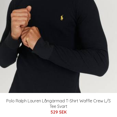
Polo Ralph Lauren Långärmad T-Shirt Waffle Crew L/S
Tee Svart
529 SEK