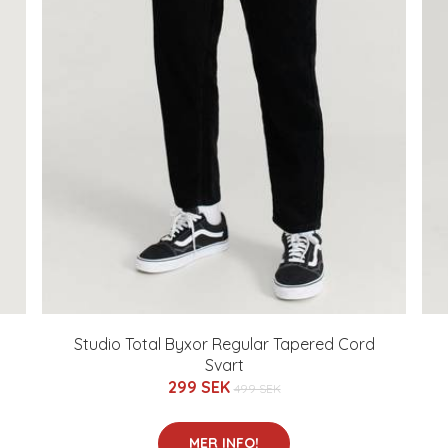
Studio Total Byxor Regular Tapered Cord
Svart
299 SEK
499 SEK
MER INFO!