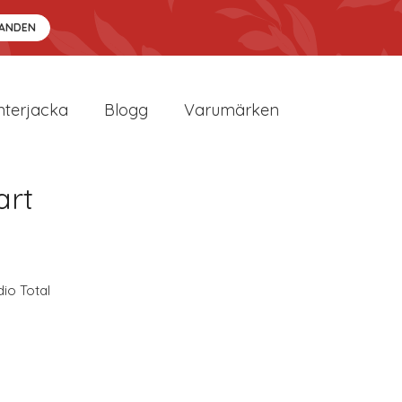
DANDEN
nterjacka
Blogg
Varumärken
art
dio Total