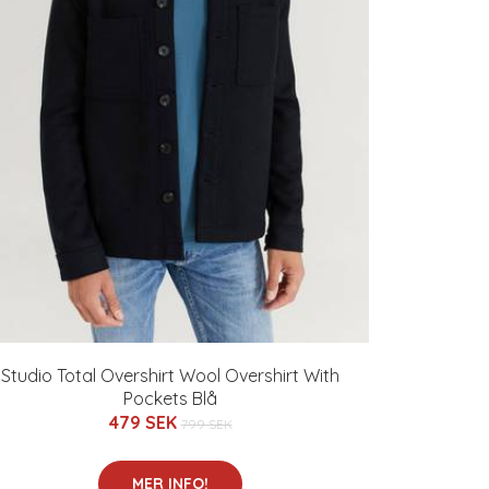
Studio Total Overshirt Wool Overshirt With
Pockets Blå
479 SEK
799 SEK
MER INFO!