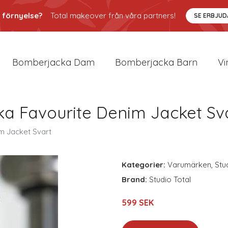
 förnyelse?
Total makeover från våra partners!
SE ERBJU
Bomberjacka Dam
Bomberjacka Barn
Vi
ka Favourite Denim Jacket Sv
m Jacket Svart
Kategorier:
Varumärken
,
Stu
Brand:
Studio Total
599 SEK