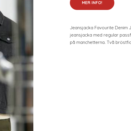
MER INFO!
Jeansjacka Favourite Denim Ja
jeansjacka med regular passf
på manchetterna. Två bröstfic