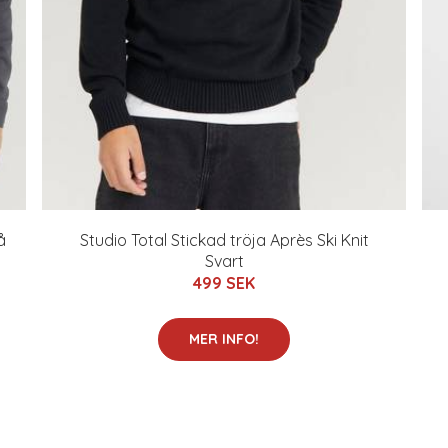
å
Studio Total Stickad tröja Après Ski Knit
Svart
499 SEK
MER INFO!