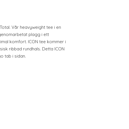
Total. Vår heavyweight tee i en
genomarbetat plagg i ett
ptimal komfort. ICON tee kommer i
isk ribbad rundhals. Detta ICON
 tab i sidan.