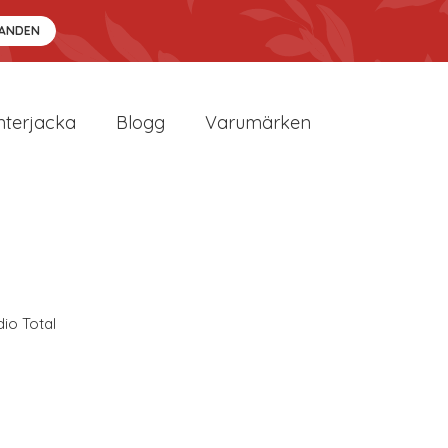
DANDEN
nterjacka
Blogg
Varumärken
dio Total