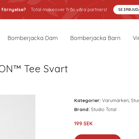
 förnyelse?
Total makeover från våra partners!
SE ERBJU
Bomberjacka Dam
Bomberjacka Barn
Vi
ICON™ Tee Svart
Kategorier:
Varumärken
,
Stu
Brand:
Studio Total
199 SEK