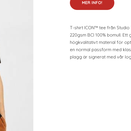
MER INFO!
T-shirt ICON™ tee från Studio 
220gsm BCI 100% bomull. Ett 
högkvalitativt material för o
en normal passform med klass
plagg är signerat med vår logo