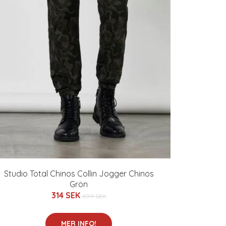
Studio Total Chinos Collin Jogger Chinos
Grön
314 SEK
699 SEK
MER INFO!