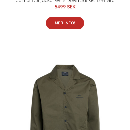
Colmar Dunjacka Men's Down Jacket 1249 Grå
5499 SEK
MER INFO!