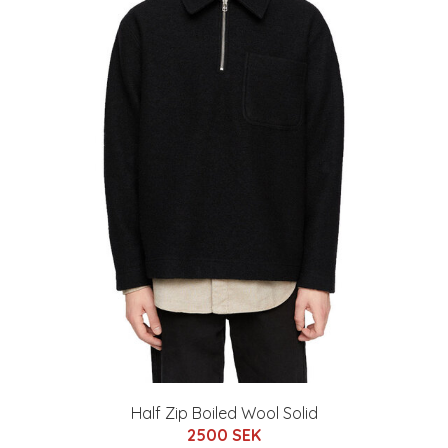
Half Zip Boiled Wool Solid
2500 SEK