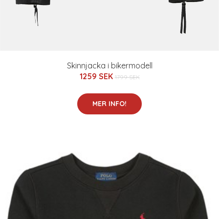
Skinnjacka i bikermodell
1259 SEK
1799 SEK
MER INFO!