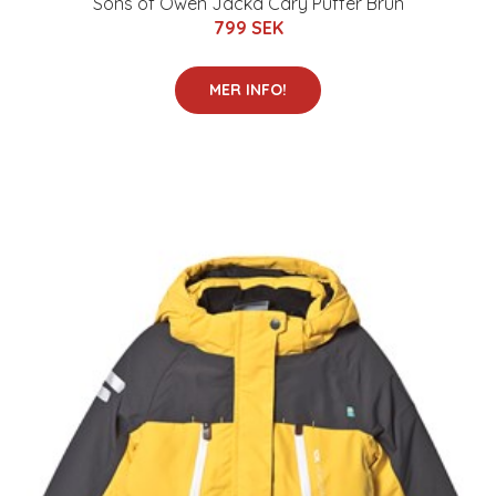
Sons of Owen Jacka Cary Puffer Brun
799 SEK
MER INFO!