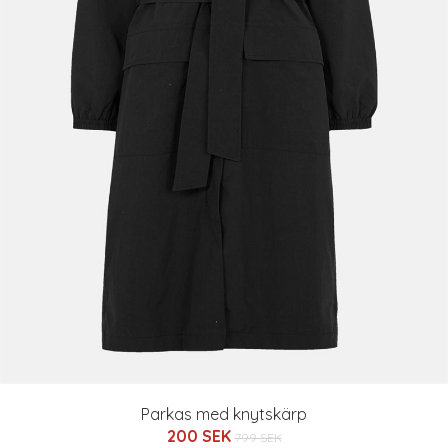
Parkas med knytskärp
200 SEK
799 SEK