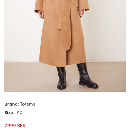
Brand:
Totême
Size:
010
7999 SEK