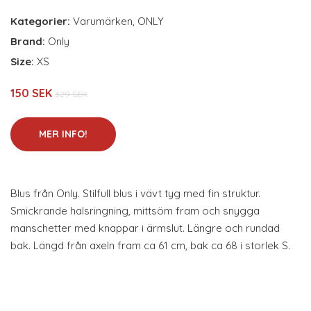
Kategorier:
Varumärken
,
ONLY
Brand:
Only
Size:
XS
150 SEK
329 SEK
MER INFO!
Blus från Only. Stilfull blus i vävt tyg med fin struktur.
Smickrande halsringning, mittsöm fram och snygga
manschetter med knappar i ärmslut. Längre och rundad
bak. Längd från axeln fram ca 61 cm, bak ca 68 i storlek S.