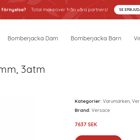
 förnyelse?
Total makeover från våra partners!
SE ERBJU
Bomberjacka Dam
Bomberjacka Barn
Vi
5mm, 3atm
Kategorier:
Varumärken
,
Ver
Brand:
Versace
7637 SEK