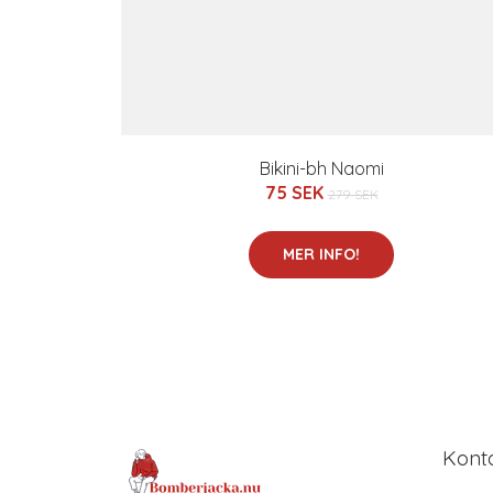
Bikini-bh Naomi
75 SEK
279 SEK
MER INFO!
Kont