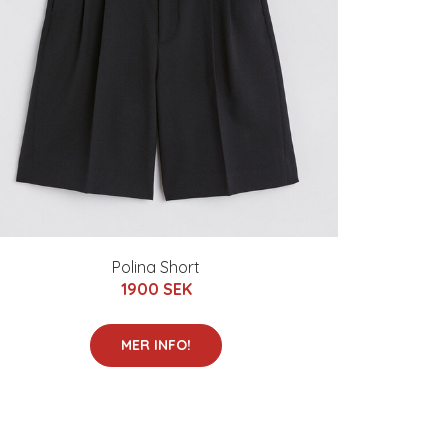
Polina Short
1900 SEK
MER INFO!