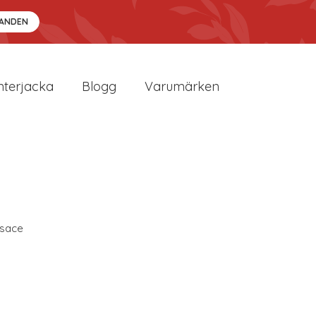
DANDEN
nterjacka
Blogg
Varumärken
sace