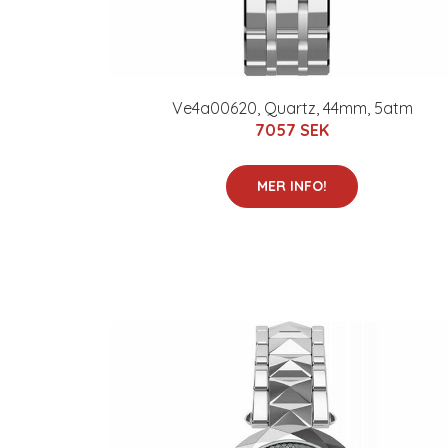
Ve4a00620, Quartz, 44mm, 5atm
7057 SEK
MER INFO!