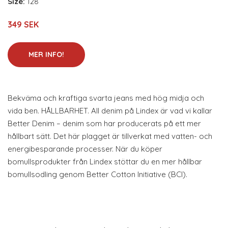
Size:
128
349 SEK
MER INFO!
Bekväma och kraftiga svarta jeans med hög midja och
vida ben. HÅLLBARHET. All denim på Lindex är vad vi kallar
Better Denim – denim som har producerats på ett mer
hållbart sätt. Det här plagget är tillverkat med vatten- och
energibesparande processer. När du köper
bomullsprodukter från Lindex stöttar du en mer hållbar
bomullsodling genom Better Cotton Initiative (BCI).